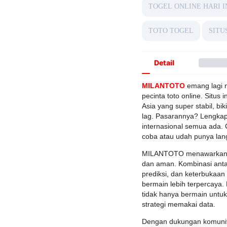
TOGEL ONLINE HARI I
TOTO TOGEL
SITU
Detail
MILANTOTO
emang lagi n
pecinta toto online. Situs 
Asia yang super stabil, bik
lag. Pasarannya? Lengkap
internasional semua ada.
coba atau udah punya lan
MILANTOTO menawarkan s
dan aman. Kombinasi antara
prediksi, dan keterbukaa
bermain lebih terpercaya. 
tidak hanya bermain untu
strategi memakai data.
Dengan dukungan komunita